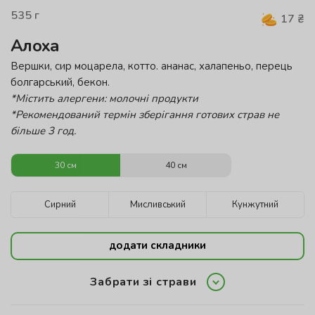
535
г
17
₴
Алоха
Вершки, сир моцарела, котто. ананас, халапеньо, перець
болгарський, бекон.
*Містить алергени: молочні продукти
*Рекомендований термін зберігання готових страв не
більше 3 год.
30 см
40 см
Сирний
Мисливський
Кунжутний
додати складники
Забрати зі страви