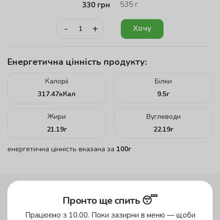
535
г
330
грн
-
+
Хочу
Енергетична цінність продукту:
Калорії
Білки
317.47
кКал
9.5
г
Жири
Вуглеводи
21.19
г
22.19
г
енергетична цінність вказана за
100г
Пронто ще спить 😴
до 45 хвилин
Працюємо з 10.00. Поки зазирни в меню — щоби