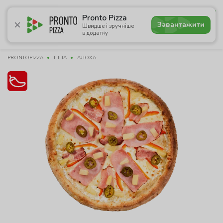
4.6
Pronto Pizza
Завантажити
Швидше і зручніше
в додатку
Акції
Піца
Суші
Сети
Лаваші
Комбо
Напої
PRONTOPIZZA
ПІЦА
АЛОХА