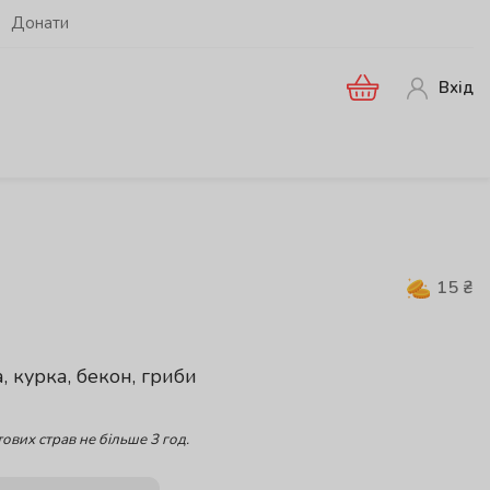
Донати
Вхід
15
₴
, курка, бекон, гриби
ових страв не більше 3 год.