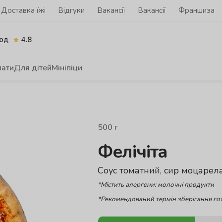
Доставка їжі
Відгуки
Вакансії
Вакансії
Франшиза
од
4.8
лати
Для дітей
Мініпіци
500
г
Фелічіта
Соус томатний, сир моцарела
*Містить алергени: молочні продукти
*Рекомендований термін зберігання гот