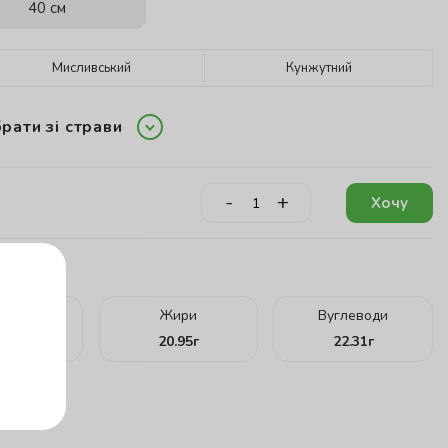
40 см
Мисливський
Кунжутний
рати зі страви
-
+
Хочу
кту:
ілки
Жири
Вуглеводи
.85
г
20.95
г
22.31
г
г