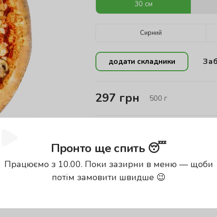
30 см
Сирний
Заб
додати складники
297
грн
500
г
Енергетична цінність проду
Пронто ще спить 😴
Калорії
Б
Працюємо з 10.00. Поки зазирни в меню — щоби
333.13
кКал
13
потім замовити швидше 😉
енергетична цінність вказана за
100