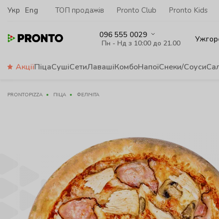
Укр
Eng
ТОП продажів
Pronto Club
Pronto Kids
096 555 0029
Ужгор
Пн - Нд з 10:00 до 21.00
Акції
Піца
Суші
Сети
Лаваші
Комбо
Напої
Снеки/Соуси
Са
PRONTOPIZZA
ПІЦА
ФЕЛІЧІТА