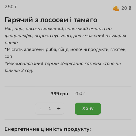
250
г
20
₴
Гарячий з лососем і тамаго
Рис, норі, лосось смажений, японський омлет, сир
філадельфія, огірок, соус унагі, рол смажений в сухарях
панко.
*Містить алергени: риба, яйця, молочні продукти, глютен,
соя
*Рекомендований термін зберігання готових страв не
більше 3 год.
250
г
399
грн
-
+
Хочу
Енергетична цінність продукту: