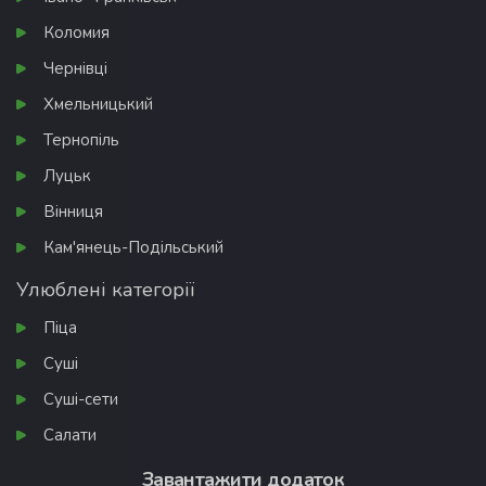
Коломия
Чернівці
Хмельницький
Тернопіль
Луцьк
Вінниця
Кам'янець-Подільський
Улюблені категорії
Піца
Суші
Суші-сети
Салати
Завантажити додаток