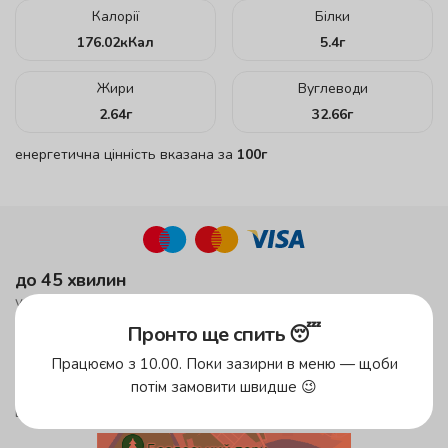
Калорії
Білки
176.02
кКал
5.4
г
Жири
Вуглеводи
2.64
г
32.66
г
енергетична цінність вказана за
100г
до 45 хвилин
у зеленій зоні!
Пронто ще спить 😴
до 59 хвилин
у жовтій зоні
Працюємо з 10.00. Поки зазирни в меню — щоби
потім замовити швидше 😉
безкоштовна доставка
від 500 грн