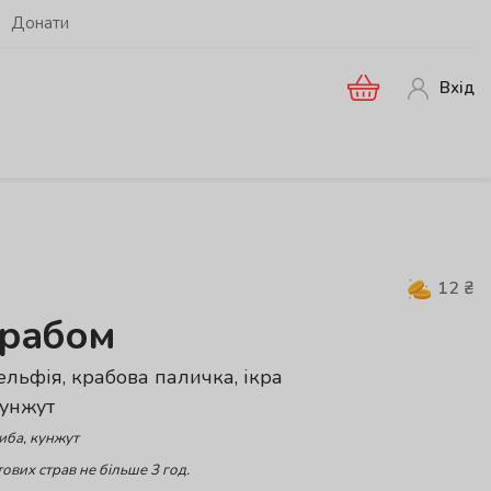
Донати
Вхід
12
₴
крабом
дельфія, крабова паличка, ікра
кунжут
иба, кунжут
ових страв не більше 3 год.