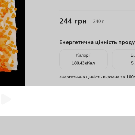
244
грн
240
г
Енергетична цінність проду
Калорії
Б
180.43
кКал
5
енергетична цінність вказана за
100