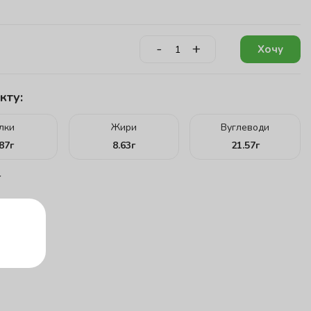
-
+
Хочу
кту:
ілки
Жири
Вуглеводи
.87
г
8.63
г
21.57
г
г