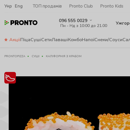
Укр
Eng
ТОП продажів
Pronto Club
Pronto Kids
096 555 0029
Ужгор
Пн - Нд з 10:00 до 21.00
Акції
Піца
Суші
Сети
Лаваші
Комбо
Напої
Снеки/Соуси
Са
PRONTOPIZZA
СУШІ
КАЛІФОРНІЯ З КРАБОМ