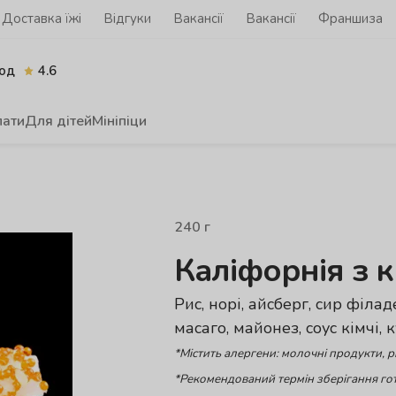
Доставка їжі
Відгуки
Вакансії
Вакансії
Франшиза
од
4.6
лати
Для дітей
Мініпіци
240
г
Каліфорнія з 
Рис, норі, айсберг, сир філа
масаго, майонез, соус кімчі, 
*Містить алергени: молочні продукти, р
*Рекомендований термін зберігання гот