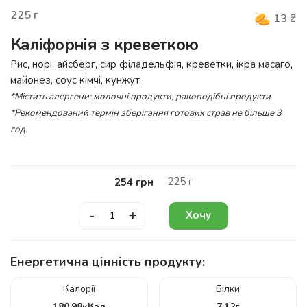
225
г
13
₴
Каліфорнія з креветкою
Рис, норі, айсберг, сир філадельфія, креветки, ікра масаго,
майонез, соус кімчі, кунжут
*Містить алергени: молочні продукти, ракоподібні продукти
*Рекомендований термін зберігання готових страв не більше 3
год.
225
г
254
грн
-
+
Хочу
Енергетична цінність продукту:
Калорії
Білки
180.98
кКал
7.12
г