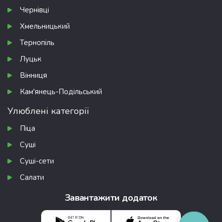
Чернівці
Хмельницький
Тернопіль
Луцьк
Вінниця
Кам'янець-Подільський
Улюблені категорії
Піца
Суші
Суші-сети
Салати
Завантажити додаток