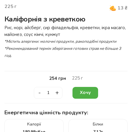
225
г
13
₴
Каліфорнія з креветкою
Рис, норі, айсберг, сир філадельфія, креветки, ікра масаго,
майонез, соус кімчі, кунжут
*Містить алергени: молочні продукти, ракоподібні продукти
*Рекомендований термін зберігання готових страв не більше 3
год.
225
г
254
грн
-
+
Хочу
Енергетична цінність продукту:
Калорії
Білки
180.98
кКал
7.12
г