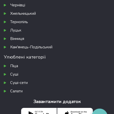
Чернівці
Хмельницький
Тернопіль
Луцьк
Вінниця
Кам'янець-Подільський
Улюблені категорії
Піца
Суші
Суші-сети
Салати
Завантажити додаток