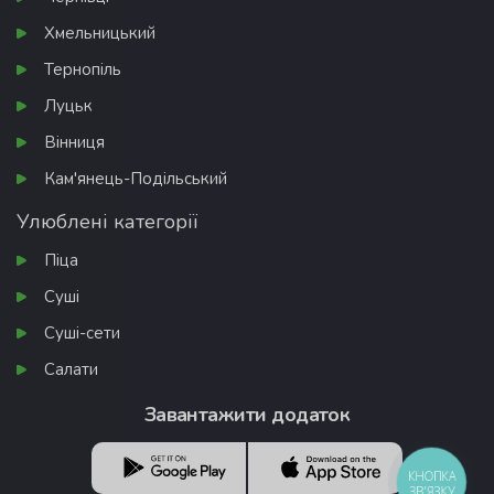
Хмельницький
Тернопіль
Луцьк
Вінниця
Кам'янець-Подільський
Улюблені категорії
Піца
Суші
Суші-сети
Салати
Завантажити додаток
КНОПКА
ЗВ'ЯЗКУ