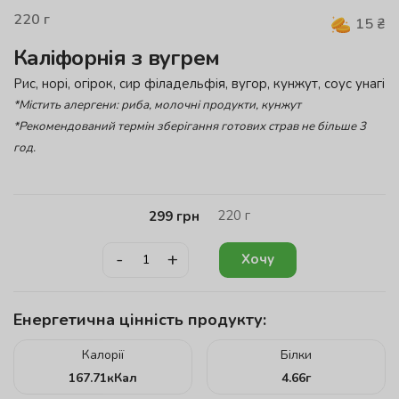
220
г
15
₴
Каліфорнія з вугрем
Рис, норі, огірок, cир філадельфія, вугор, кунжут, соус унагі
*Містить алергени: риба, молочні продукти, кунжут
*Рекомендований термін зберігання готових страв не більше 3
год.
220
г
299
грн
-
+
Хочу
Енергетична цінність продукту:
Калорії
Білки
167.71
кКал
4.66
г