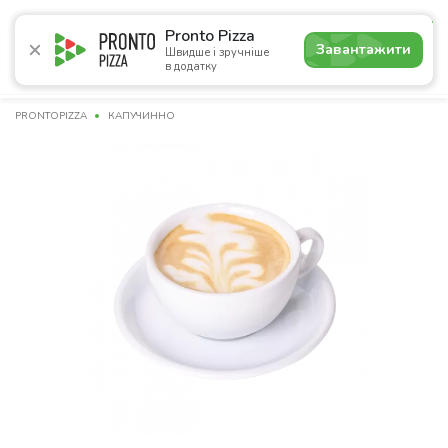
4.6
Pronto Pizza
Завантажити
Швидше і зручніше
в додатку
Акції
Піца
Суші
Сети
Лаваші
Комбо
Напої
PRONTOPIZZA
КАПУЧИННО