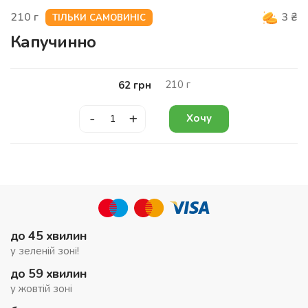
210
г
3
₴
ТІЛЬКИ САМОВИНІС
Капучинно
210
г
62
грн
-
+
Хочу
до 45 хвилин
у зеленій зоні!
до 59 хвилин
у жовтій зоні