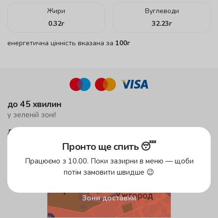
Жири
Вуглеводи
0.32
г
32.23
г
енергетична цінність вказана за
100г
до 45 хвилин
у зеленій зоні!
до 59 хвилин
у жовтій зоні
Пронто ще спить 😴
безкоштовна доставка
Працюємо з 10.00. Поки зазирни в меню — щоби
від 500 грн
потім замовити швидше 😉
Зони доставки