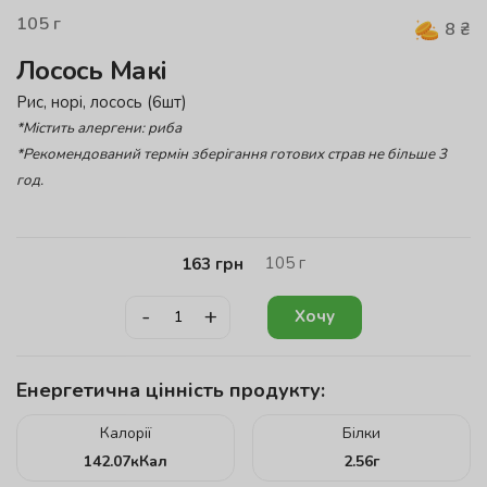
105
г
8
₴
Лосось Макі
Рис, норі, лосось (6шт)
*Містить алергени: риба
*Рекомендований термін зберігання готових страв не більше 3
год.
105
г
163
грн
-
+
Хочу
Енергетична цінність продукту:
Калорії
Білки
142.07
кКал
2.56
г