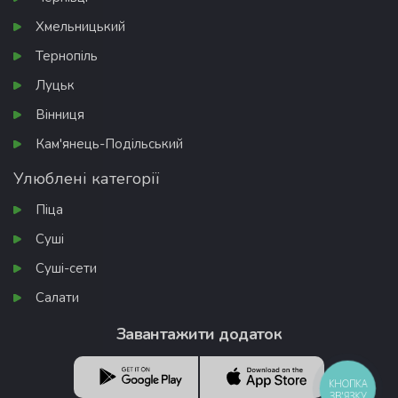
Хмельницький
Тернопіль
Луцьк
Вінниця
Кам'янець-Подільський
Улюблені категорії
Піца
Суші
Суші-сети
Салати
Завантажити додаток
КНОПКА
ЗВ'ЯЗКУ