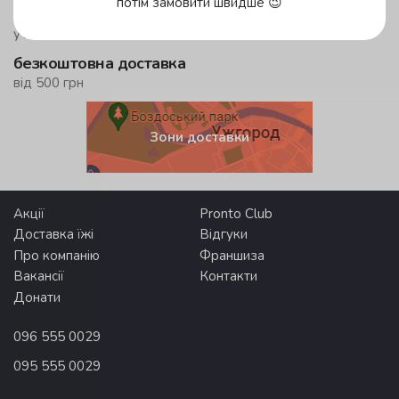
потім замовити швидше 😉
до 59 хвилин
у жовтій зоні
безкоштовна доставка
від 500 грн
Зони доставки
Акції
Pronto Club
Доставка їжі
Відгуки
Про компанію
Франшиза
Вакансії
Контакти
Донати
096 555 0029
095 555 0029