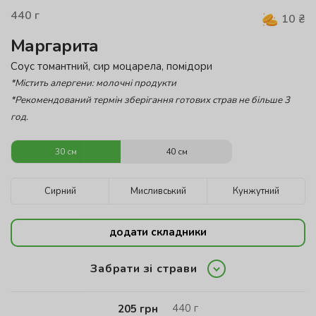
440
г
10
₴
Маргарита
Соус томантний, сир моцарела, помідори
*Містить алергени: молочні продукти
*Рекомендований термін зберігання готових страв не більше 3
год.
30 см
40 см
Сирний
Мисливський
Кунжутний
додати складники
Забрати зі страви
440
г
205
грн