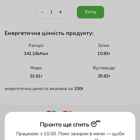
-
+
Хочу
Енергетична цінність продукту:
Калорії
Білки
341.18
кКал
10.83
г
Жири
Вуглеводи
21.61
г
25.83
г
енергетична цінність вказана за
100г
Пронто ще спить 😴
до 45 хвилин
Працюємо з 10.00. Поки зазирни в меню — щоби
у зеленій зоні!