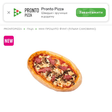
4.7
Pronto Pizza
Завантажити
Швидше і зручніше
в додатку
Акції
Піца
Суші
Сети
Лаваші
Комбо
Напої
PRONTOPIZZA
ПІЦА
МІНІ ПРОШУТО ФУНГІ (ТІЛЬКИ САМОВИНІС)