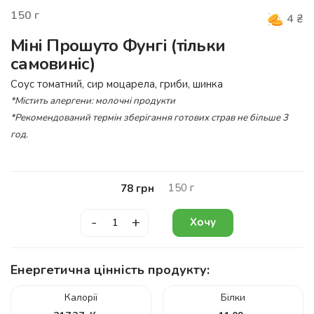
150
г
4
₴
Міні Прошуто Фунгі (тільки
самовиніс)
Соус томатний, сир моцарела, гриби, шинка
*Містить алергени: молочні продукти
*Рекомендований термін зберігання готових страв не більше 3
год.
150
г
78
грн
-
+
Хочу
Енергетична цінність продукту:
Калорії
Білки