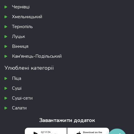
Чернівці
Хмельницький
Тернопіль
Луцьк
Вінниця
Кам'янець-Подільський
Улюблені категорії
Піца
Суші
Суші-сети
Салати
Завантажити додаток