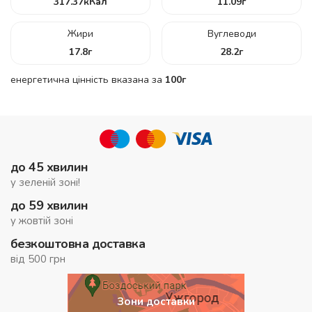
317.37
кКал
11.09
г
Жири
Вуглеводи
17.8
г
28.2
г
енергетична цінність вказана за
100г
до 45 хвилин
у зеленій зоні!
до 59 хвилин
у жовтій зоні
безкоштовна доставка
від 500 грн
Зони доставки