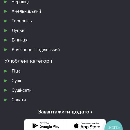
Чернівці
Хмельницький
Тернопіль
Луцьк
Вінниця
Кам'янець-Подільський
Улюблені категорії
Піца
Суші
Суші-сети
Салати
Завантажити додаток
КНОПКА