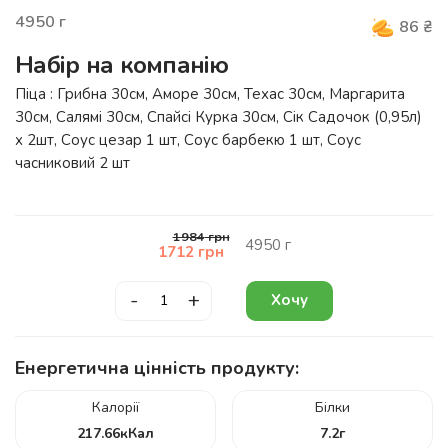
4950
г
86
₴
Набір на компанію
Піца : Грибна 30см, Аморе 30см, Техас 30см, Маргарита
30см, Салямі 30см, Спайсі Курка 30см, Сік Садочок (0,95л)
х 2шт, Соус цезар 1 шт, Соус барбекю 1 шт, Соус
часниковий 2 шт
1984
грн
4950
г
1712
грн
-
+
Хочу
Енергетична цінність продукту:
Калорії
Білки
217.66
кКал
7.2
г