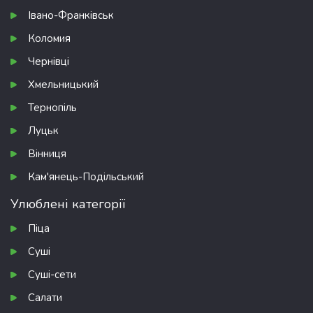
Івано-Франківськ
Коломия
Чернівці
Хмельницький
Тернопіль
Луцьк
Вінниця
Кам'янець-Подільський
Улюблені категорії
Піца
Суші
Суші-сети
Салати