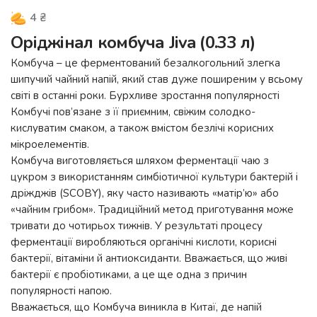
4
₴
Оріджінал комбуча Jiva (0.33 л)
Комбуча – це ферментований безалкогольний злегка
шипучий чайний напій, який став дуже поширеним у всьому
світі в останні роки. Бурхливе зростання популярності
Комбучі пов’язане з її приємним, свіжим солодко-
кислуватим смаком, а також вмістом безлічі корисних
мікроелементів.
Комбуча виготовляється шляхом ферментації чаю з
цукром з використанням симбіотичної культури бактерій і
дріжджів (SCOBY), яку часто називають «матір’ю» або
«чайним грибом». Традиційний метод приготування може
тривати до чотирьох тижнів. У результаті процесу
ферментації виробляються органічні кислоти, корисні
бактерії, вітаміни й антиоксиданти. Вважається, що живі
бактерії є пробіотиками, а це ще одна з причин
популярності напою.
Вважається, що Комбуча виникла в Китаї, де напій