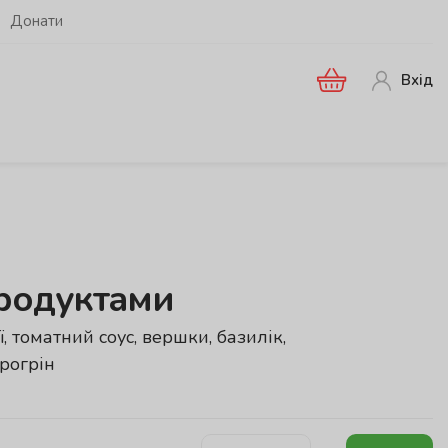
Донати
Вхід
продуктами
ії, томатний соус, вершки, базилік,
крогрін