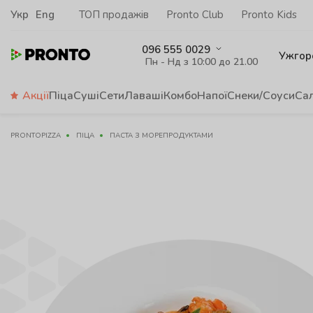
Укр
Eng
ТОП продажів
Pronto Club
Pronto Kids
096 555 0029
Ужгор
Пн - Нд з 10:00 до 21.00
Акції
Піца
Суші
Сети
Лаваші
Комбо
Напої
Снеки/Соуси
Са
PRONTOPIZZA
ПІЦА
ПАСТА З МОРЕПРОДУКТАМИ