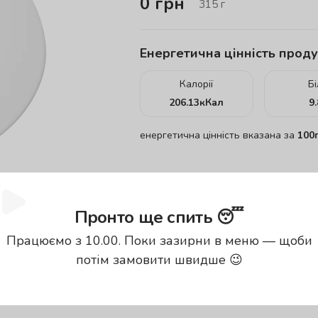
0
грн
315
г
Енергетична цінність проду
Калорії
Б
206.13
кКал
9
енергетична цінність вказана за
100
Пронто ще спить 😴
Працюємо з 10.00. Поки зазирни в меню — щоби
потім замовити швидше 😉