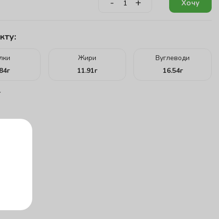
-
+
Хочу
кту:
ілки
Жири
Вуглеводи
.84
г
11.91
г
16.54
г
г