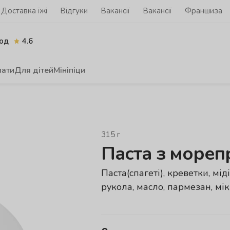
Доставка їжі
Відгуки
Вакансії
Вакансії
Франшиза
од
4.6
лати
Для дітей
Мініпіци
315
г
Паста з море
Паста(спагеті), креветки, мід
рукола, масло, пармезан, мі