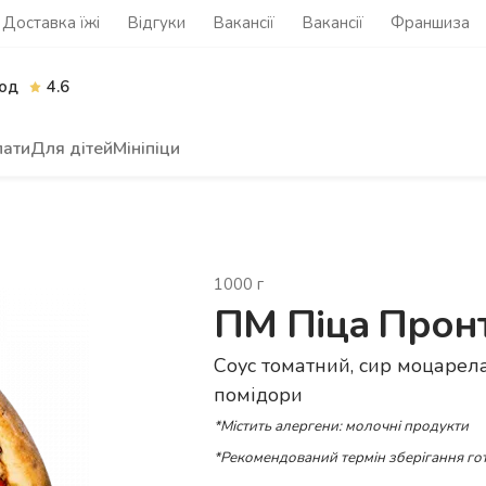
Доставка їжі
Відгуки
Вакансії
Вакансії
Франшиза
од
4.6
лати
Для дітей
Мініпіци
1000
г
ПМ Піца Прон
Соус томатний, сир моцарела,
помідори
*Містить алергени: молочні продукти
*Рекомендований термін зберігання гот