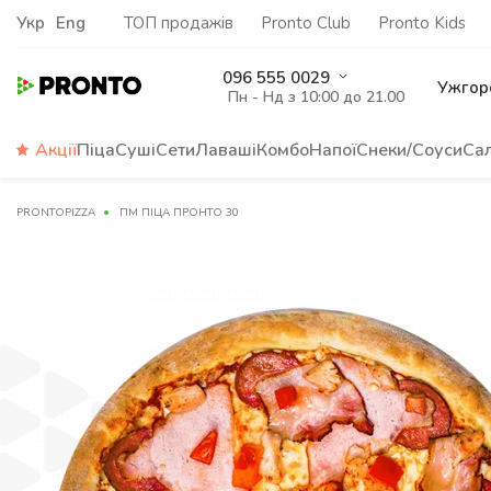
Укр
Eng
ТОП продажів
Pronto Club
Pronto Kids
096 555 0029
Ужгор
Пн - Нд з 10:00 до 21.00
Акції
Піца
Суші
Сети
Лаваші
Комбо
Напої
Снеки/Соуси
Са
PRONTOPIZZA
ПМ ПІЦА ПРОНТО 30