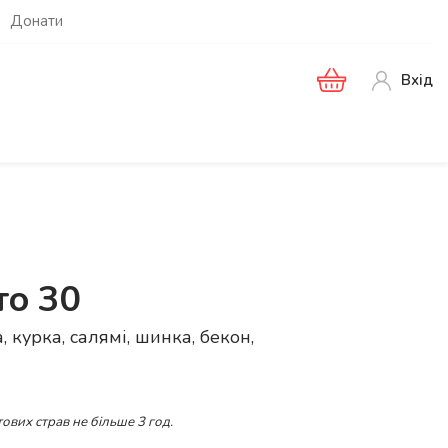
Донати
Вхід
то 30
 курка, салямі, шинка, бекон,
ових страв не більше 3 год.