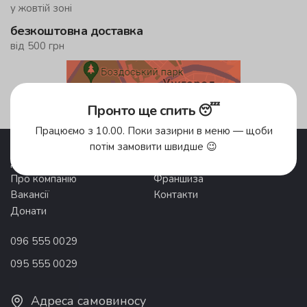
у жовтій зоні
безкоштовна доставка
від 500 грн
Зони доставки
Пронто ще спить 😴
Працюємо з 10.00. Поки зазирни в меню — щоби
Акції
Pronto Club
потім замовити швидше 😉
Доставка їжі
Відгуки
Про компанію
Франшиза
Вакансії
Контакти
Донати
096 555 0029
095 555 0029
Адреса самовиносу