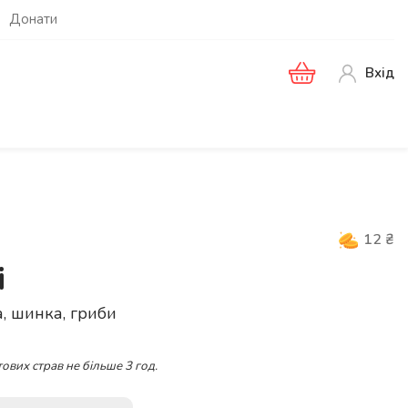
Донати
Вхід
12
₴
і
, шинка, гриби
ових страв не більше 3 год.