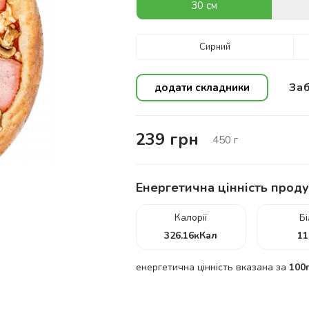
30 см
Сирний
Заб
додати складники
239
грн
450
г
Енергетична цінність проду
Калорії
Б
326.16
кКал
11
енергетична цінність вказана за
100