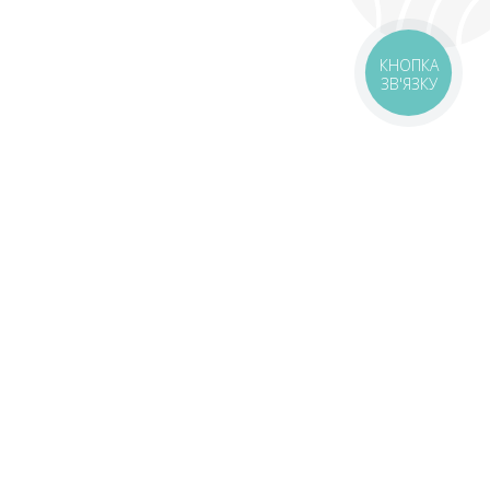
Подарунки, про які не всі знають
🎁
КНОПКА
ЗВ'ЯЗКУ
Безкоштовні піци та роли — шукай у нашому Telegram
🔍
Стати своїм 🤝🏻
оставка
Зони доставки
Завантажити додаток