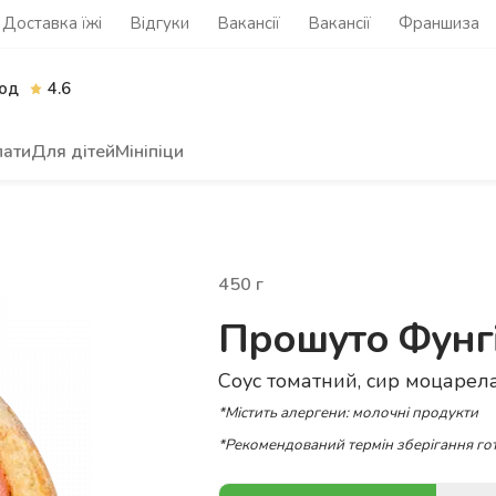
Доставка їжі
Відгуки
Вакансії
Вакансії
Франшиза
од
4.6
лати
Для дітей
Мініпіци
450
г
Прошуто Фунг
Соус томатний, сир моцарела
*Містить алергени: молочні продукти
*Рекомендований термін зберігання гот