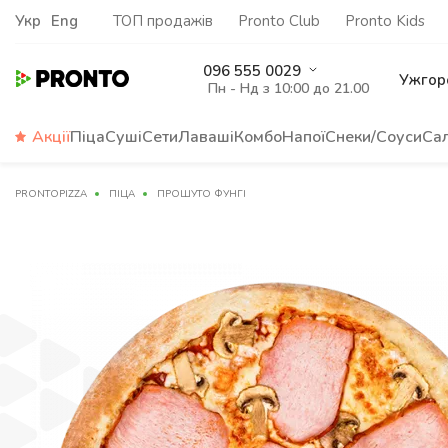
Укр
Eng
ТОП продажів
Pronto Club
Pronto Kids
096 555 0029
Ужгор
Пн - Нд з 10:00 до 21.00
Акції
Піца
Суші
Сети
Лаваші
Комбо
Напої
Снеки/Соуси
Са
PRONTOPIZZA
ПІЦА
ПРОШУТО ФУНГІ