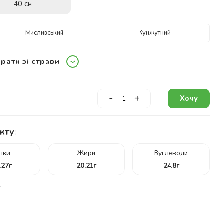
40 см
Мисливський
Кунжутний
рати зі страви
-
+
Хочу
кту:
ілки
Жири
Вуглеводи
.27
г
20.21
г
24.8
г
г