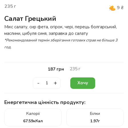
235
г
9
₴
Салат Грецький
Мікс салату, сир фета, огірок, чері, перець болгарський,
маслини, цибуля синя, заправка до салату
*Рекомендований термін зберігання готових страв не більше 3
год.
235
г
187
грн
-
+
Хочу
Енергетична цінність продукту:
Калорії
Білки
67.59
кКал
1.97
г