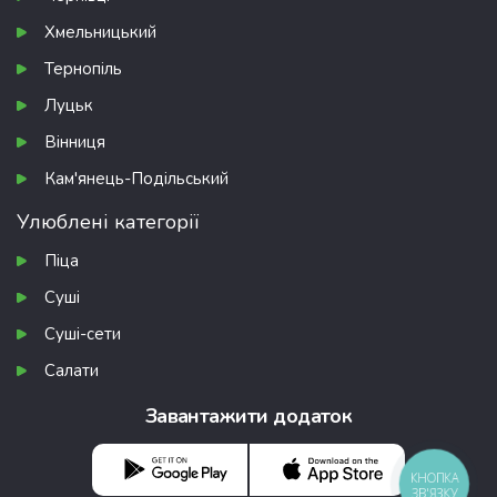
Хмельницький
Тернопіль
Луцьк
Вінниця
Кам'янець-Подільський
Улюблені категорії
Піца
Суші
Суші-сети
Салати
Завантажити додаток
КНОПКА
ЗВ'ЯЗКУ