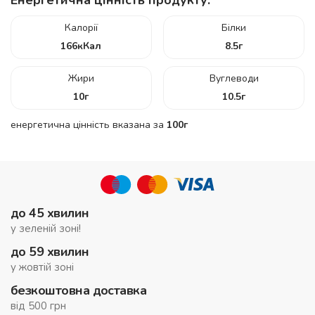
Калорії
Білки
166
кКал
8.5
г
Жири
Вуглеводи
10
г
10.5
г
енергетична цінність вказана за
100г
до 45 хвилин
у зеленій зоні!
до 59 хвилин
у жовтій зоні
безкоштовна доставка
від 500 грн