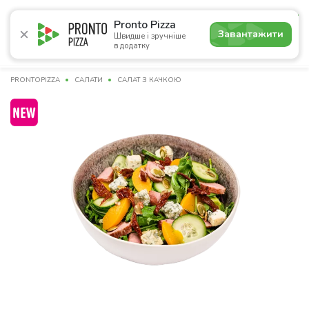
4.8
Pronto Pizza
Завантажити
Швидше і зручніше
в додатку
Акції
Піца
Суші
Сети
Лаваші
Комбо
Напої
PRONTOPIZZA
САЛАТИ
САЛАТ З КАЧКОЮ