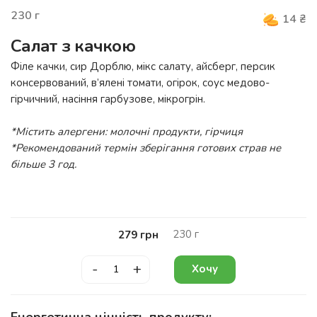
230
г
14
₴
Салат з качкою
Філе качки, сир Дорблю, мікс салату, айсберг, персик
консервований, в’ялені томати, огірок, соус медово-
гірчичний, насіння гарбузове, мікрогрін.
*Містить алергени: молочні продукти, гірчиця
*Рекомендований термін зберігання готових страв не
більше 3 год.
230
г
279
грн
-
+
Хочу
Енергетична цінність продукту: