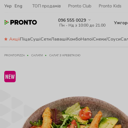
Укр
Eng
ТОП продажів
Pronto Club
Pronto Kids
096 555 0029
Ужгор
Пн - Нд з 10:00 до 21.00
Акції
Піца
Суші
Сети
Лаваші
Комбо
Напої
Снеки/Соуси
Са
PRONTOPIZZA
САЛАТИ
САЛАТ З КРЕВЕТКОЮ