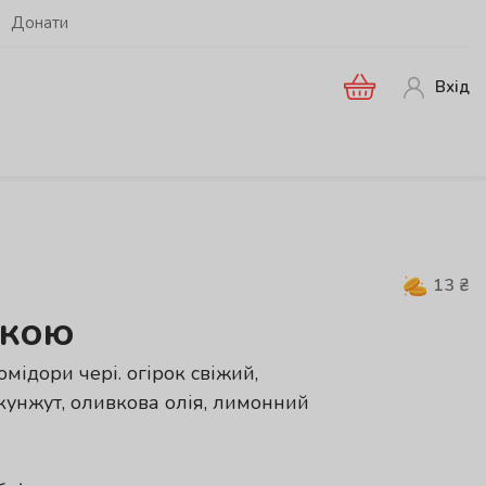
Донати
Вхід
13
₴
ткою
омідори чері. огірок свіжий,
кунжут, оливкова олія, лимонний