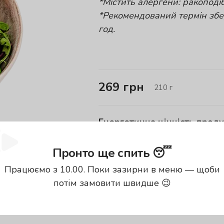
*Містить алергени: ракоподіб
*Рекомендований термін збер
год.
269
грн
210
г
Енергетична цінність проду
Калорії
Б
Пронто ще спить 😴
152.2
кКал
7
Працюємо з 10.00. Поки зазирни в меню — щоби
енергетична цінність вказана за
100
потім замовити швидше 😉