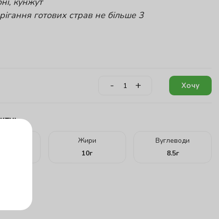
ні, кунжут
ігання готових страв не більше 3
-
+
Хочу
кту:
ілки
Жири
Вуглеводи
.05
г
10
г
8.5
г
г