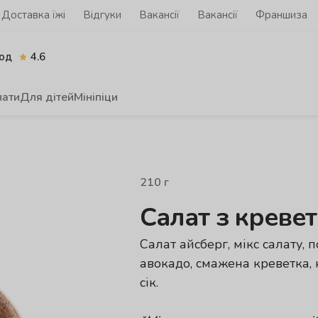
Доставка їжі
Відгуки
Вакансії
Вакансії
Франшиза
од
4.6
лати
Для дітей
Мініпіци
210
г
Салат з креве
Салат айсберг, мікс салату, п
авокадо, смажена креветка, 
сік.