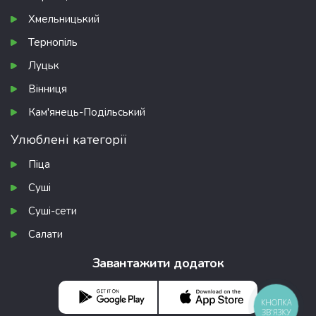
Хмельницький
Тернопіль
Луцьк
Вінниця
Кам'янець-Подільський
Улюблені категорії
Піца
Суші
Суші-сети
Салати
Завантажити додаток
КНОПКА
ЗВ'ЯЗКУ