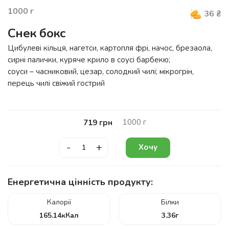
1000
г
36
₴
Снек бокс
Цибулеві кільця, нагетси, картопля фрі, начос, брезаола,
сирні палички, куряче крило в соусі барбекю;
соуси – часниковий, цезар, солодкий чилі; мікрогрін,
перець чилі свіжий гострий
1000
г
719
грн
-
+
Хочу
Енергетична цінність продукту:
Калорії
Білки
165.14
кКал
3.36
г