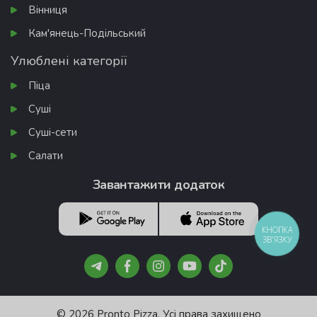
Вінниця
Кам'янець-Подільський
Улюблені категорії
Піца
Суші
Суші-сети
Салати
Завантажити додаток
КНОПКА
ЗВ'ЯЗКУ
© 2026 Pronto Pizza. Усі права захищено