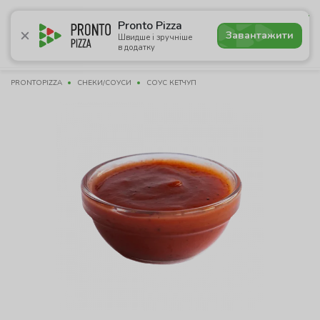
4.6
Pronto Pizza
Завантажити
Швидше і зручніше
в додатку
Акції
Піца
Суші
Сети
Лаваші
Комбо
Напої
PRONTOPIZZA
СНЕКИ/СОУСИ
СОУС КЕТЧУП