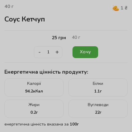
40
г
1
₴
Соус Кетчуп
40
г
25
грн
-
+
Хочу
Енергетична цінність продукту:
Калорії
Білки
94.2
кКал
1.1
г
Жири
Вуглеводи
0.2
г
22
г
енергетична цінність вказана за
100г