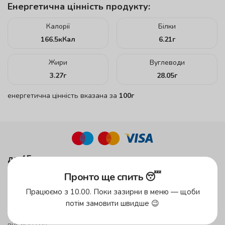
Енергетична цінність продукту:
Калорії
Білки
166.5
кКал
6.21
г
Жири
Вуглеводи
3.27
г
28.05
г
енергетична цінність вказана за
100г
до 45 хвилин
у зеленій зоні!
Пронто ще спить 😴
до 59 хвилин
Працюємо з 10.00. Поки зазирни в меню — щоби
у жовтій зоні
потім замовити швидше 😉
безкоштовна доставка
від 500 грн