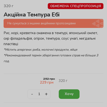
320
г
ОБМЕЖЕНА СПЕЦПРОПОЗИЦІЯ
Акційна Темпура Ебі
Не сумується з іншими акційними пропозиціями
Рис, норі, креветка смажена в темпурі, японський омлет,
сир філадельфія, огірок, темпура, соус унагі, мигдальні
пластівці
*Містить алергени: риба, молочні продукти, яйця
*Рекомендований термін зберігання готових страв не більше 3
год.
292
грн
320
г
229
грн
-
+
Хочу