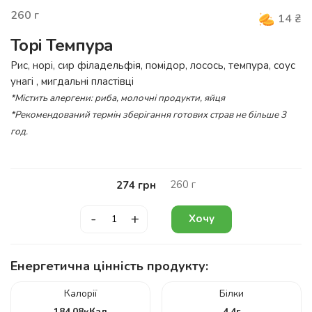
260
г
14
₴
Торі Темпура
Рис, норі, сир філадельфія, помідор, лосось, темпура, соус
унагі , мигдальні пластівці
*Містить алергени: риба, молочні продукти, яйця
*Рекомендований термін зберігання готових страв не більше 3
год.
260
г
274
грн
-
+
Хочу
Енергетична цінність продукту:
Калорії
Білки
184.08
кКал
4.4
г