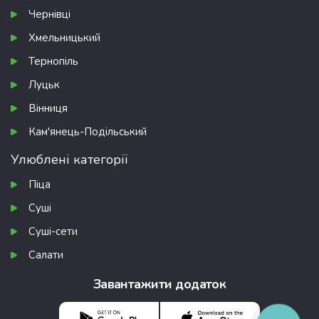
Чернівці
Хмельницький
Тернопіль
Луцьк
Вінниця
Кам'янець-Подільський
Улюблені категорії
Піца
Суші
Суші-сети
Салати
Завантажити додаток