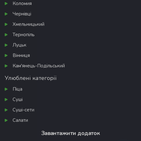
Коломия
Чернівці
Хмельницький
Тернопіль
Луцьк
Вінниця
Кам'янець-Подільський
Улюблені категорії
Піца
Суші
Суші-сети
Салати
Завантажити додаток