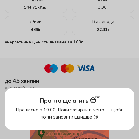
144.71
кКал
3.38
г
Жири
Вуглеводи
4.66
г
22.31
г
енергетична цінність вказана за
100г
до 45 хвилин
у зеленій зоні!
до 59 хвилин
Пронто ще спить 😴
у жовтій зоні
Працюємо з 10.00. Поки зазирни в меню — щоби
безкоштовна доставка
потім замовити швидше 😉
від 500 грн