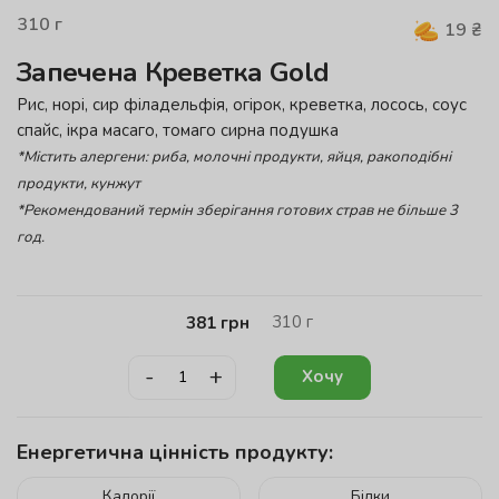
310
г
19
₴
Запечена Креветка Gold
Рис, норі, сир філадельфія, огірок, креветка, лосось, соус
спайс, ікра масаго, томаго сирна подушка
*Містить алергени: риба, молочні продукти, яйця, ракоподібні
продукти, кунжут
*Рекомендований термін зберігання готових страв не більше 3
год.
310
г
381
грн
-
+
Хочу
Енергетична цінність продукту:
Калорії
Білки