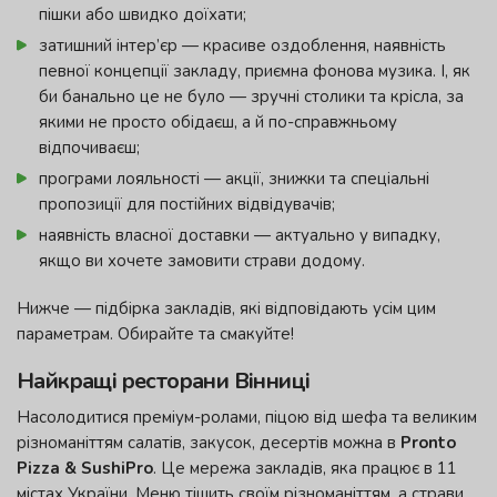
пішки або швидко доїхати;
затишний інтер’єр — красиве оздоблення, наявність
певної концепції закладу, приємна фонова музика. І, як
би банально це не було — зручні столики та крісла, за
якими не просто обідаєш, а й по-справжньому
відпочиваєш;
програми лояльності — акції, знижки та спеціальні
пропозиції для постійних відвідувачів;
наявність власної доставки — актуально у випадку,
якщо ви хочете замовити страви додому.
Нижче — підбірка закладів, які відповідають усім цим
параметрам. Обирайте та смакуйте!
Найкращі ресторани Вінниці
Насолодитися преміум-ролами, піцою від шефа та великим
різноманіттям салатів, закусок, десертів можна в
Pronto
Pizza & SushiPro
. Це мережа закладів, яка працює в 11
містах України. Меню тішить своїм різноманіттям, а страви