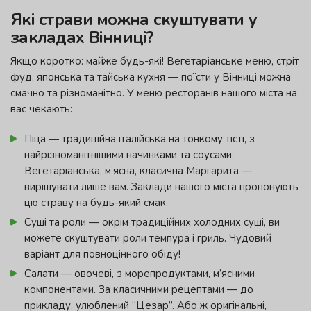
Які страви можна скуштувати у
закладах Вінниці?
Якщо коротко: майже будь-які! Вегетаріанське меню, стріт
фуд, японська та тайська кухня — поїсти у Вінниці можна
смачно та різноманітно. У меню ресторанів нашого міста на
вас чекають:
Піца — традиційна італійська на тонкому тісті, з
найрізноманітнішими начинками та соусами.
Вегетаріанська, м’ясна, класична Маргарита —
вирішувати лише вам. Заклади нашого міста пропонують
цю страву на будь-який смак.
Суші та роли — окрім традиційних холодних суші, ви
можете скуштувати роли темпура і гриль. Чудовий
варіант для повноцінного обіду!
Салати — овочеві, з морепродуктами, м’ясними
компонентами. За класичними рецептами — до
прикладу, улюблений “Цезар”. Або ж оригінальні,