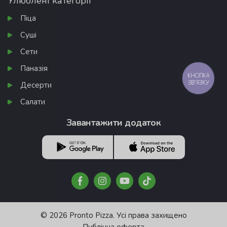
Улюблені категорії
Піца
Суші
Сети
Паназія
КНОПКА
ЗВ'ЯЗКУ
Десерти
Салати
Завантажити додаток
© 2026 Pronto Pizza. Усі права захищено
Публічна оферта