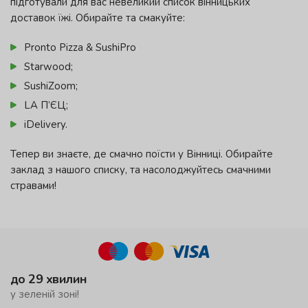
підготували для вас невеликий список вінницьких
доставок їжі. Обирайте та смакуйте:
Pronto Pizza & SushiPro
Starwood;
SushiZoom;
LA П’ЄЦ;
iDelivery.
Тепер ви знаєте, де смачно поїсти у Вінниці. Обирайте
заклад з нашого списку, та насолоджуйтесь смачними
стравами!
до 29 хвилин
у зеленій зоні!