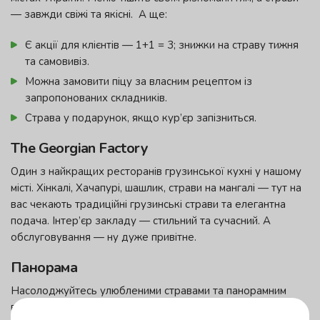
— завжди свіжі та якісні. А ще:
Є акції для клієнтів — 1+1 = 3; знижки на страву тижня
та самовивіз.
Можна замовити піцу за власним рецептом із
запропонованих складників.
Страва у подарунок, якщо кур’єр запізниться.
The Georgian Factory
Один з найкращих ресторанів грузинської кухні у нашому
місті. Хінкалі, Хачапурі, шашлик, страви на мангалі — тут на
вас чекають традиційні грузинські страви та елегантна
подача. Інтер’єр закладу — стильний та сучасний. А
обслуговування — ну дуже привітне.
Панорама
Насолоджуйтесь улюбленими стравами та панорамним
виглядом на Вінницю. Меню ресторану — страви