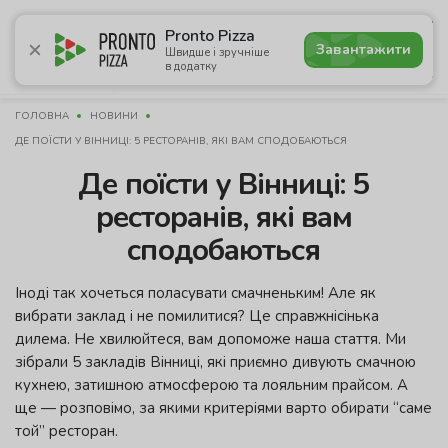
4.9
Pronto Pizza
Завантажити
Швидше і зручніше
в додатку
Акції
Піца
Суші
Ланчі
Бургери
Комбо
Нап
ГОЛОВНА
НОВИНИ
ДЕ ПОЇСТИ У ВІННИЦІ: 5 РЕСТОРАНІВ, ЯКІ ВАМ СПОДОБАЮТЬСЯ
Де поїсти у Вінниці: 5
ресторанів, які вам
сподобаються
Іноді так хочеться поласувати смачненьким! Але як
вибрати заклад і не помилитися? Це справжнісінька
дилема. Не хвилюйтеся, вам допоможе наша стаття. Ми
зібрали 5 закладів Вінниці, які приємно дивують смачною
кухнею, затишною атмосферою та лояльним прайсом. А
ще — розповімо, за якими критеріями варто обирати “саме
той” ресторан.