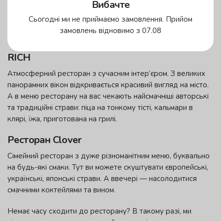
європейської, української, японської кухні. У винній карті
Вибачте
на вас чекає величезний вибір вин з Чилі, Франції, Іспанії. А
Сьогодні ми не приймаємо замовлення. Прийом
якщо ви відвідуєте ресторан з дітьми, для них тут є
замовлень відновимо з 07.08
спеціальне меню та смачні десерти.
RICH
Атмосферний ресторан з сучасним інтер’єром. З великих
панорамних вікон відкривається красивий вигляд на місто.
А в меню ресторану на вас чекають найсмачніші авторські
та традиційні страви: піца на тонкому тісті, кальмари в
клярі, їжа, приготована на грилі.
Ресторан Clover
Сімейний ресторан з дуже різноманітним меню, буквально
на будь-які смаки. Тут ви можете скуштувати європейські,
українські, японські страви. А ввечері — насолодитися
смачними коктейлями та вином.
Немає часу сходити до ресторану? В такому разі, ми