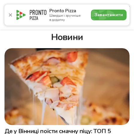
4.9
Pronto Pizza
Завантажити
Швидше і зручніше
в додатку
Акції
Піца
Суші
Ланчі
Бургери
Комбо
Нап
Новини
Де у Вінниці поїсти смачну піцу: ТОП 5