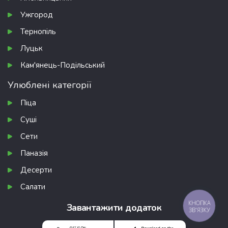
Ужгород
Тернопіль
Луцьк
Кам'янець-Подільський
Улюблені категорії
Піца
Суші
Сети
Паназія
Десерти
Салати
КНОПКА
Завантажити додаток
ЗВ'ЯЗКУ