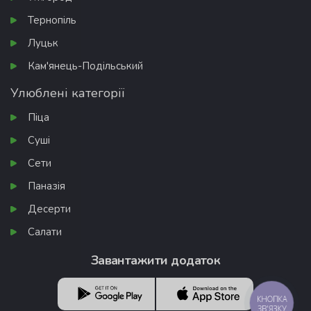
Тернопіль
Луцьк
Кам'янець-Подільський
Улюблені категорії
Піца
Суші
Сети
Паназія
Десерти
Салати
Завантажити додаток
КНОПКА
ЗВ'ЯЗКУ