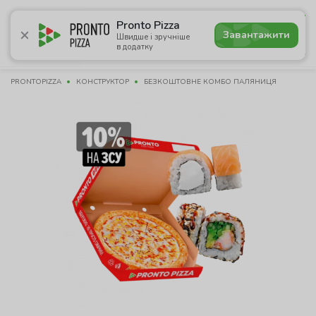
4.9
Pronto Pizza
Завантажити
Швидше і зручніше
в додатку
Акції
Піца
Суші
Ланчі
Бургери
Комбо
Нап
PRONTOPIZZA
КОНСТРУКТОР
БЕЗКОШТОВНЕ КОМБО ПАЛЯНИЦЯ