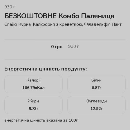
930
г
БЕЗКОШТОВНЕ Комбо Паляниця
Спайсі Курка, Каліфорня з креветкою, Філадельфія Лайт
930
г
0
грн
Енергетична цінність продукту:
Калорії
Білки
166.79
кКал
6.87
г
Жири
Вуглеводи
9.73
г
12.92
г
енергетична цінність вказана за
100г