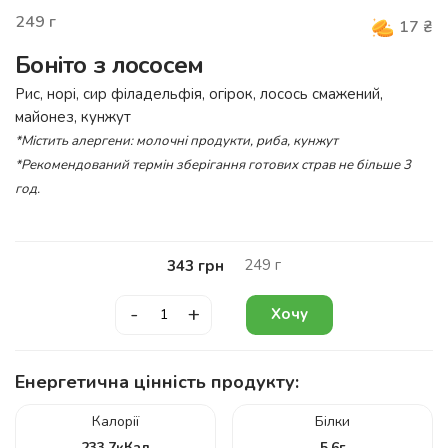
249
г
17
₴
Боніто з лососем
Рис, норі, сир філадельфія, огірок, лосось смажений,
майонез, кунжут
*Містить алергени: молочні продукти, риба, кунжут
*Рекомендований термін зберігання готових страв не більше 3
год.
249
г
343
грн
-
+
Хочу
Енергетична цінність продукту:
Калорії
Білки
233.7
кКал
5.6
г