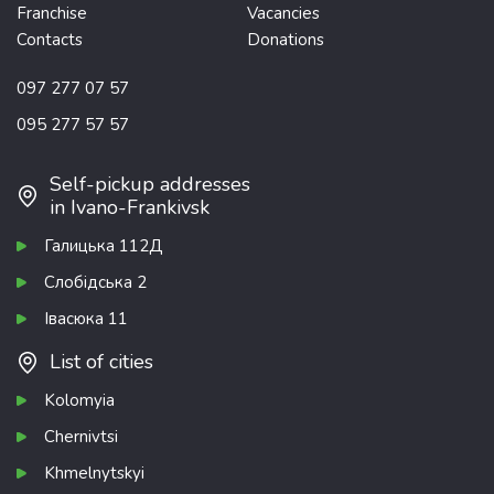
Franchise
Vacancies
Contacts
Donations
097 277 07 57
095 277 57 57
Self-pickup addresses
in Ivano-Frankivsk
Галицька 112Д
Слобідська 2
Івасюка 11
List of cities
Kolomyia
Chernivtsi
Khmelnytskyi