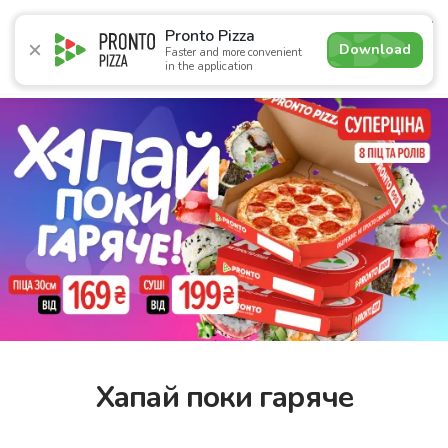
4.9
Pronto Pizza
Download
Faster and more convenient
in the application
Promotions
Pizza
Sushi
Sushi-sets
Combo
Bre
Хапай поки гаряче