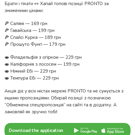
Брати і тікати 👀 Хапай топові позиції PRONTO за
зниженими цінами:
🍕 Салямі — 169 грн
🍕 Гавайська — 199 грн
🍕 Спайсі Курка — 189 грн
🍕 Прошуто Фунгі — 179 грн
🍣 Філадельфія з огірком — 229 грн
🍣 Каліфорнія з лососем — 199 грн
🍣 Ніжний Ебі — 229 грн
🍣 Темпура Ебі — 229 грн
Акція діє у всіх містах мережі PRONTO та не сумується з
іншими пропозиціями. Обирай позиції з позначкою
“Обмежена спецпропозиція” на сайті та в додатку. А
замовляй як зручно тобі!
Download the application