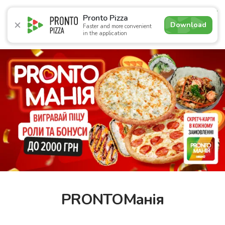
4.9
Pronto Pizza
Download
Faster and more convenient
in the application
Promotions
Pizza
Sushi
Sushi-sets
Combo
Bre
PRONTOМанія