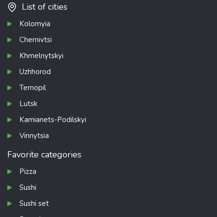
List of cities
Kolomyia
Chernivtsi
Khmelnytskyi
Uzhhorod
Ternopil
Lutsk
Kamianets-Podilskyi
Vinnytsia
Favorite categories
Pizza
Sushi
Sushi set