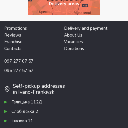
Delivery areas
Promotions
Delivery and payment
Reviews
About Us
Franchise
Vacancies
Contacts
Donations
097 277 07 57
095 277 57 57
Self-pickup addresses
in Ivano-Frankivsk
Галицька 112Д
Слобідська 2
Івасюка 11