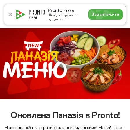
4.7
Pronto Pizza
Завантажити
Швидше і зручніше
в додатку
Акції
Піца
Суші
Сети
Сніданки
Комбо
Нап
Оновлена Паназія в Pronto!
Наші паназійські страви стали ще смачнішими! Новий шеф з