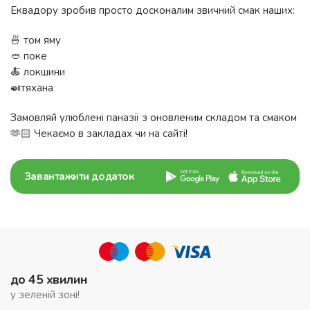
Еквадору зробив просто досконалим звичний смак наших:
🍜 том яму
🥙 поке
🍝 локшини
🍛тяхана
Замовляй улюблені паназії з оновленим складом та смаком
🫶🏻 Чекаємо в закладах чи на сайті!
Завантажити додаток
до 45 хвилин
у зеленій зоні!