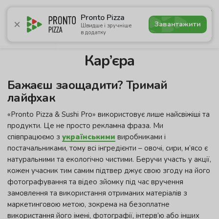
4.8
Pronto Pizza
Завантажити
Швидше і зручніше
в додатку
Акції
Піца
Суші
Сети
Сніданки
Комбо
Нап
Кар’єра
Бажаєш заощадити? Тримай
лайфхак
«Pronto Pizza & Sushi Pro» використовує лише найсвіжіші та
продукти. Це не просто рекламна фраза. Ми
співпрацюємо з
українськими
виробниками і
постачальниками, тому всі інгредієнти – овочі, сири, м’ясо є
натуральними та екологічно чистими. Беручи участь у акції,
кожен учасник тим самим підтвер джує свою згоду на його
фотографування та відео зйомку під час вручення
замовлення та використання отриманих матеріалів з
маркетинговою метою, зокрема на безоплатне
використання його імені, фотографії, інтерв’ю або інших