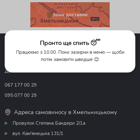
Зони доставки
Акції
Pronto Club
Пронто ще спить 😴
Доставка їжі
Відгуки
Працюємо з 10.00. Поки зазирни в меню — щоби
Про компанію
Франшиза
потім замовити швидше 😉
Вакансії
Контакти
Донати
067 177 00 29
095 077 00 29
Адреса самовиносу в Хмельницькому
Провулок Степана Бандери 2/1а
вул. Кам'янецька 131/1