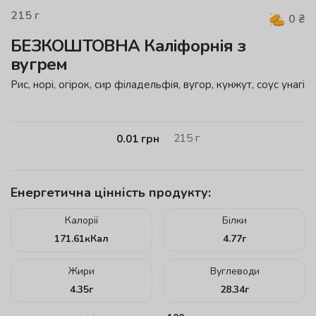
215
г
0
₴
БЕЗКОШТОВНА Каліфорнія з
вугрем
Рис, норі, огірок, cир філадельфія, вугор, кунжут, соус унагі
215
г
0.01
грн
Енергетична цінність продукту:
Калорії
Білки
171.61
кКал
4.77
г
Жири
Вуглеводи
4.35
г
28.34
г