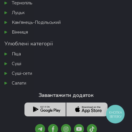
Тернопіль
Луцьк
Кам'янець-Подільський
Вінниця
Улюблені категорії
Піца
Суші
Суші-сети
Салати
Завантажити додаток
КНОПКА
ЗВ'ЯЗКУ