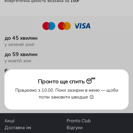
енергетична цінність вказана за
100г
до 45 хвилин
у зеленій зоні!
до 59 хвилин
у жовтій зоні
безкоштовна доставка
від 500 грн
Пронто ще спить 😴
Працюємо з 10.00. Поки зазирни в меню — щоби
Зони доставки
потім замовити швидше 😉
Акції
Pronto Club
Доставка їжі
Відгуки