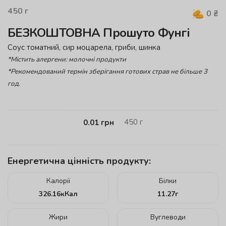
450
г
0
₴
БЕЗКОШТОВНА Прошуто Фунгі
Соус томатний, сир моцарела, гриби, шинка
*Містить алергени: молочні продукти
*Рекомендований термін зберігання готових страв не більше 3
год.
450
г
0.01
грн
Енергетична цінність продукту:
Калорії
Білки
326.16
кКал
11.27
г
Жири
Вуглеводи