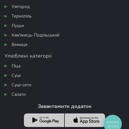
Ужгород
Тернопіль
Луцьк
Кам'янець-Подільський
Вінниця
Улюблені категорії
Піца
Суші
Суші-сети
Салати
Завантажити додаток
КНОПКА
ЗВ'ЯЗКУ