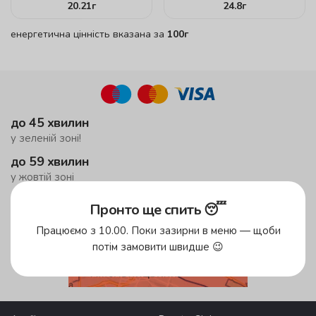
20.21
г
24.8
г
енергетична цінність вказана за
100г
до 45 хвилин
у зеленій зоні!
до 59 хвилин
у жовтій зоні
безкоштовна доставка
Пронто ще спить 😴
від 500 грн
Працюємо з 10.00. Поки зазирни в меню — щоби
потім замовити швидше 😉
Зони доставки