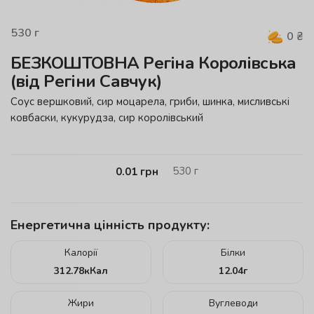
530
г
0
₴
БЕЗКОШТОВНА Регіна Королівська
(від Регіни Савчук)
Cоус вершковий, сир моцарела, гриби, шинка, мисливські
ковбаски, кукурудза, сир королівський
530
г
0.01
грн
Енергетична цінність продукту:
Калорії
Білки
312.78
кКал
12.04
г
Жири
Вуглеводи