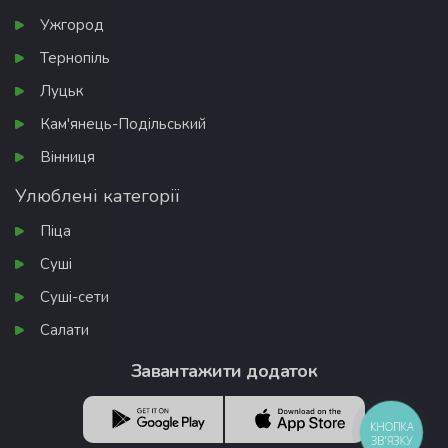
Ужгород
Тернопіль
Луцьк
Кам'янець-Подільський
Вінниця
Улюблені категорії
Піца
Суші
Суші-сети
Салати
Завантажити додаток
КНОПКА
ЗВ'ЯЗКУ