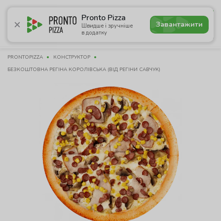
4.8
Pronto Pizza
Завантажити
Швидше і зручніше
в додатку
Акції
Піца
Суші
Сети
Сніданки
Комбо
Нап
PRONTOPIZZA
КОНСТРУКТОР
БЕЗКОШТОВНА РЕГІНА КОРОЛІВСЬКА (ВІД РЕГІНИ САВЧУК)