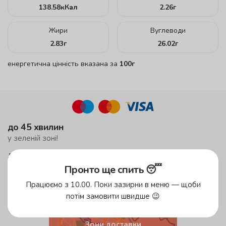
138.58
кКал
2.26
г
Жири
Вуглеводи
2.83
г
26.02
г
енергетична цінність вказана за
100г
до 45 хвилин
у зеленій зоні!
до 59 хвилин
у жовтій зоні
Пронто ще спить 😴
безкоштовна доставка
Працюємо з 10.00. Поки зазирни в меню — щоби
від 500 грн
потім замовити швидше 😉
Зони доставки