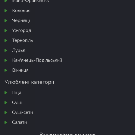
Івано-Франківськ
Коломия
Чернівці
Ужгород
Тернопіль
Луцьк
Кам'янець-Подільський
Вінниця
Улюблені категорії
Піца
Суші
Суші-сети
Салати
Завантажити додаток