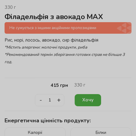
330
г
Філадельфія з авокадо МАХ
Не сумується з іншими акційними пропозиціями
Рис, норі, лосось, авокадо, сир філадельфія
*Містить алергени: молочні продукти, риба
*Рекомендований термін зберігання готових страв не більше 3
год.
330
г
415
грн
-
+
Хочу
Енергетична цінність продукту:
Калорії
Білки