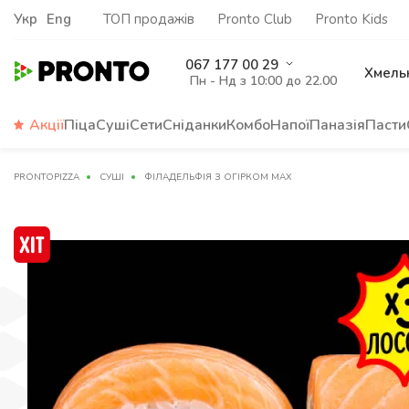
Укр
Eng
ТОП продажів
Pronto Club
Pronto Kids
067 177 00 29
Хмель
Пн - Нд з 10:00 до 22.00
Акції
Піца
Суші
Сети
Сніданки
Комбо
Напої
Паназія
Пасти
PRONTOPIZZA
СУШІ
ФІЛАДЕЛЬФІЯ З ОГІРКОМ МАХ