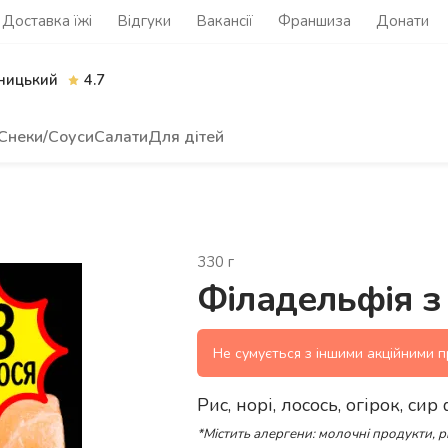
Доставка їжі
Відгуки
Вакансії
Франшиза
Донати
ницький
4.7
Снеки/Соуси
Салати
Для дітей
330
г
Філадельфія з
Не сумується з іншими акційними 
Рис, норі, лосось, огірок, си
*Містить алергени: молочні продукти, 