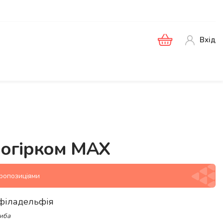
Вхід
 огірком МАХ
пропозиціями
р філадельфія
риба