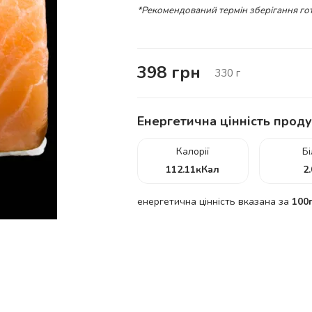
*Рекомендований термін зберігання гот
398
грн
330
г
Енергетична цінність проду
Калорії
Б
112.11
кКал
2
енергетична цінність вказана за
100