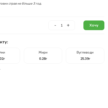
ових страв не більше 3 год.
-
+
Хочу
кту:
ілки
Жири
Вуглеводи
.02
г
0.28
г
25.39
г
г