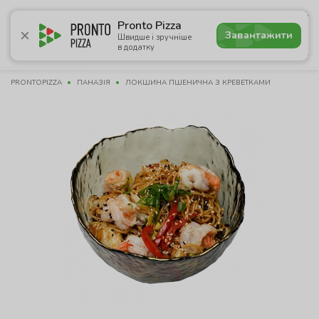
4.7
Pronto Pizza
Завантажити
Швидше і зручніше
в додатку
Акції
Піца
Суші
Сети
Сніданки
Комбо
Нап
PRONTOPIZZA
ПАНАЗІЯ
ЛОКШИНА ПШЕНИЧНА З КРЕВЕТКАМИ