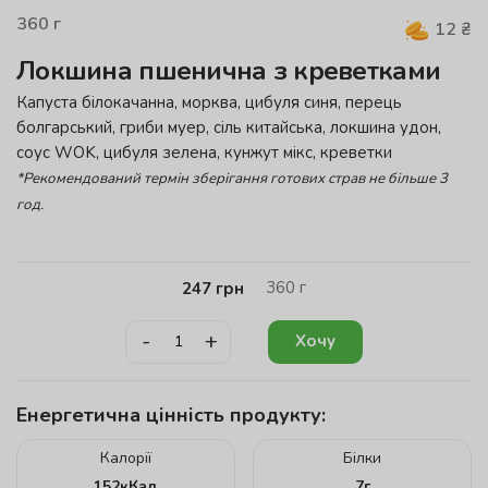
360
г
12
₴
Локшина пшенична з креветками
Капуста білокачанна, морква, цибуля синя, перець
болгарський, гриби муер, сіль китайська, локшина удон,
соус WOK, цибуля зелена, кунжут мікс, креветки
*Рекомендований термін зберігання готових страв не більше 3
год.
360
г
247
грн
-
+
Хочу
Енергетична цінність продукту:
Калорії
Білки
152
кКал
7
г