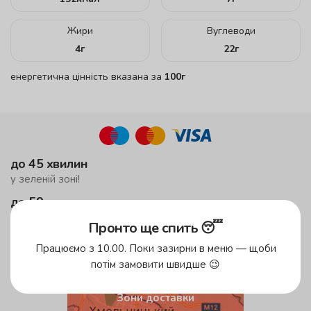
Жири
Вуглеводи
4
г
22
г
енергетична цінність вказана за
100г
до 45 хвилин
у зеленій зоні!
до 59 хвилин
у жовтій зоні
Пронто ще спить 😴
безкоштовна доставка
Працюємо з 10.00. Поки зазирни в меню — щоби
від 500 грн
потім замовити швидше 😉
Зони доставки