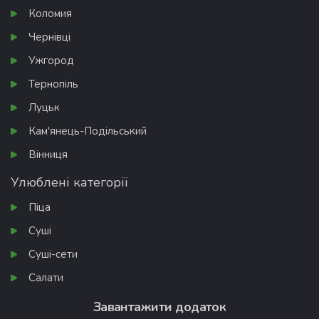
Коломия
Чернівці
Ужгород
Тернопіль
Луцьк
Кам'янець-Подільський
Вінниця
Улюблені категорії
Піца
Суші
Суші-сети
Салати
Завантажити додаток