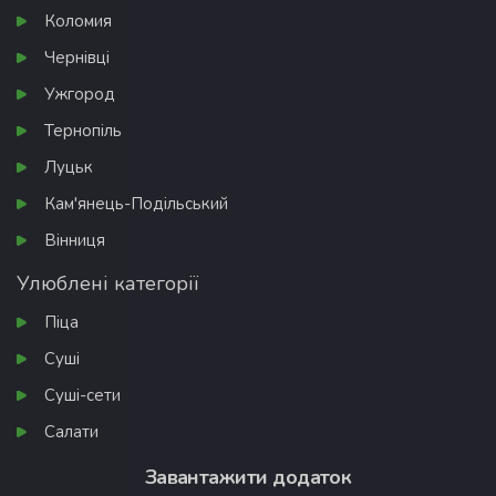
Коломия
Чернівці
Ужгород
Тернопіль
Луцьк
Кам'янець-Подільський
Вінниця
Улюблені категорії
Піца
Суші
Суші-сети
Салати
Завантажити додаток