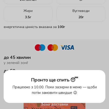
Жири
Вуглеводи
3.5
г
20
г
енергетична цінність вказана за
100г
до 45 хвилин
у зеленій зоні!
до 59 хвилин
у жовтій зоні
Пронто ще спить 😴
безкоштовна доставка
Працюємо з 10.00. Поки зазирни в меню — щоби
від 500 грн
потім замовити швидше 😉
Зони доставки