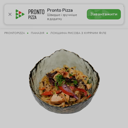
4.7
Pronto Pizza
Завантажити
Швидше і зручніше
в додатку
Акції
Піца
Суші
Сети
Сніданки
Комбо
Нап
PRONTOPIZZA
ПАНАЗІЯ
ЛОКШИНА РИСОВА З КУРЯЧИМ ФІЛЕ