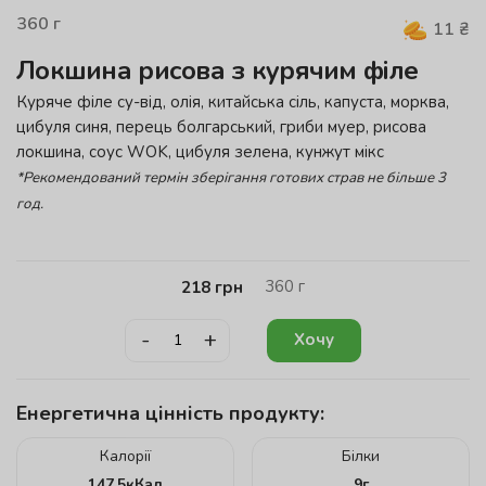
360
г
11
₴
Локшина рисова з курячим філе
Куряче філе су-від, олія, китайська сіль, капуста, морква,
цибуля синя, перець болгарський, гриби муер, рисова
локшина, соус WOK, цибуля зелена, кунжут мікс
*Рекомендований термін зберігання готових страв не більше 3
год.
360
г
218
грн
-
+
Хочу
Енергетична цінність продукту:
Калорії
Білки
147.5
кКал
9
г