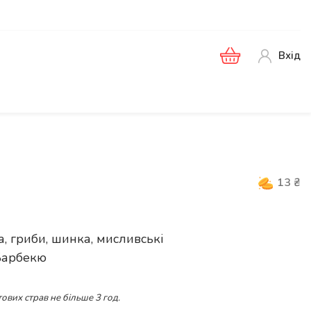
Вхід
13
₴
, гриби, шинка, мисливські
 Барбекю
ових страв не більше 3 год.