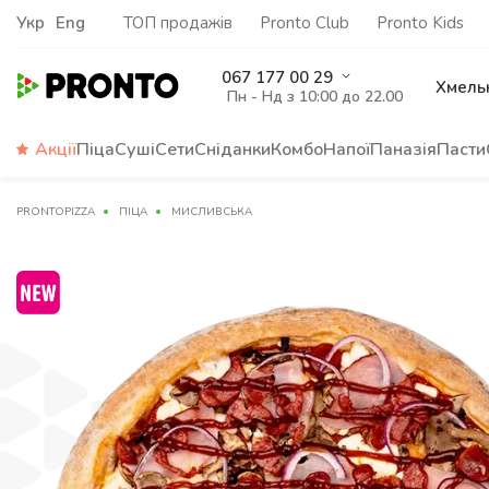
Укр
Eng
ТОП продажів
Pronto Club
Pronto Kids
067 177 00 29
Хмель
Пн - Нд з 10:00 до 22.00
Акції
Піца
Суші
Сети
Сніданки
Комбо
Напої
Паназія
Пасти
PRONTOPIZZA
ПІЦА
МИСЛИВСЬКА