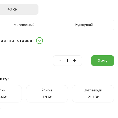
40 см
Мисливський
Кунжутний
рати зі страви
-
+
Хочу
кту:
ілки
Жири
Вуглеводи
.46
г
19.6
г
21.13
г
г