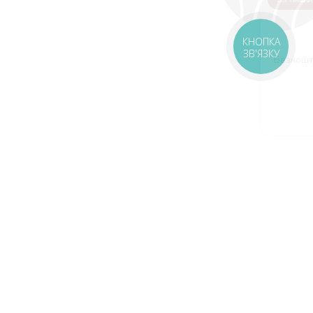
Подарунки, про які не всі знають
🎁
КНОПКА
ЗВ'ЯЗКУ
Безкоштовні піци та роли — шукай у нашому Telegram
🔍
Стати своїм 🤝🏻
оставка
Зони доставки
Завантажити додаток