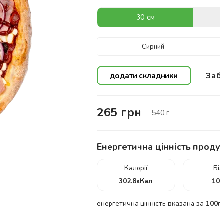
30 см
Сирний
Заб
додати складники
265
грн
540
г
Енергетична цінність проду
Калорії
Б
302.8
кКал
10
енергетична цінність вказана за
100