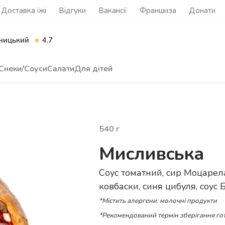
Доставка їжі
Відгуки
Вакансії
Франшиза
Донати
ницький
4.7
Снеки/Соуси
Салати
Для дітей
540
г
Мисливська
Соус томатний, сир Моцарела
ковбаски, синя цибуля, соус
*Містить алергени: молочні продукти
*Рекомендований термін зберігання гот