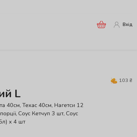
Вхід
103
₴
ий L
та 40см, Техас 40см, Нагетси 12
орції, Соус Кетчуп 3 шт, Соус
5л) х 4 шт