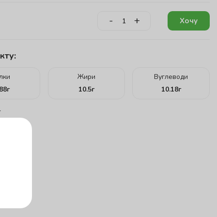
-
+
Хочу
кту:
ілки
Жири
Вуглеводи
.88
г
10.5
г
10.18
г
г