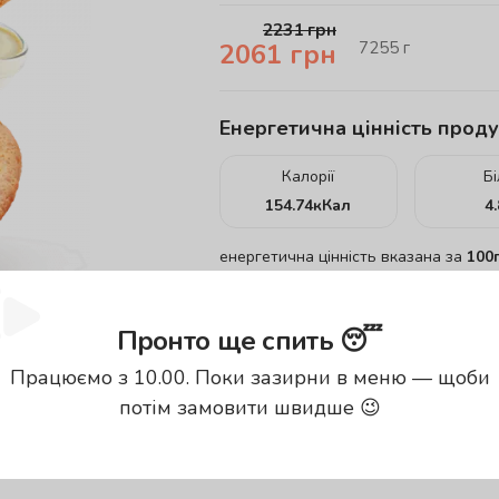
2231
грн
7255
г
2061
грн
Енергетична цінність проду
Калорії
Б
154.74
кКал
4
енергетична цінність вказана за
100
Пронто ще спить 😴
Працюємо з 10.00. Поки зазирни в меню — щоби
потім замовити швидше 😉