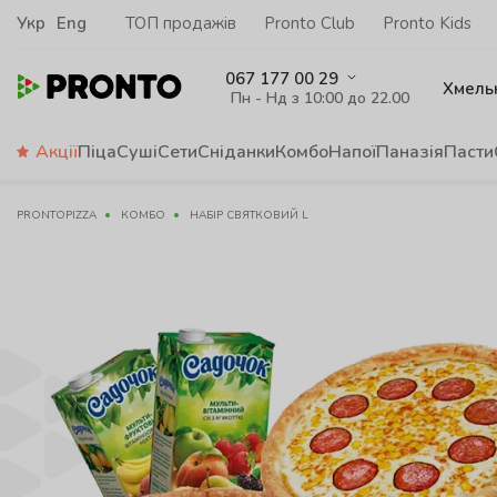
Укр
Eng
ТОП продажів
Pronto Club
Pronto Kids
067 177 00 29
Хмель
Пн - Нд з 10:00 до 22.00
Акції
Піца
Суші
Сети
Сніданки
Комбо
Напої
Паназія
Пасти
PRONTOPIZZA
КОМБО
НАБІР СВЯТКОВИЙ L