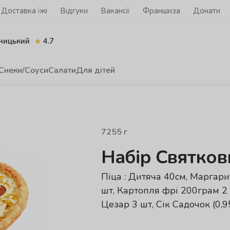
Доставка їжі
Відгуки
Вакансії
Франшиза
Донати
ницький
4.7
Снеки/Соуси
Салати
Для дітей
7255
г
Набір Святков
Піца : Дитяча 40см, Маргари
шт, Картопля фрі 200грам 2 п
Цезар 3 шт, Сік Садочок (0,9