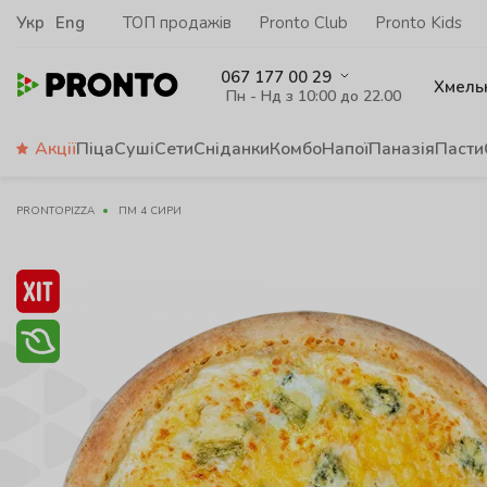
Укр
Eng
ТОП продажів
Pronto Club
Pronto Kids
067 177 00 29
Хмель
Пн - Нд з 10:00 до 22.00
Акції
Піца
Суші
Сети
Сніданки
Комбо
Напої
Паназія
Пасти
PRONTOPIZZA
ПМ 4 СИРИ