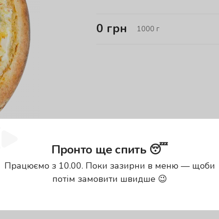
0
грн
1000
г
Пронто ще спить 😴
Працюємо з 10.00. Поки зазирни в меню — щоби
потім замовити швидше 😉