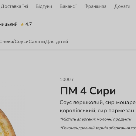
Доставка їжі
Відгуки
Вакансії
Франшиза
Донати
ницький
4.7
Снеки/Соуси
Салати
Для дітей
1000
г
ПМ 4 Сири
Cоус вершковий, сир моцарел
королівський, сир пармезан
*Містить алергени: молочні продукти
*Рекомендований термін зберігання гот