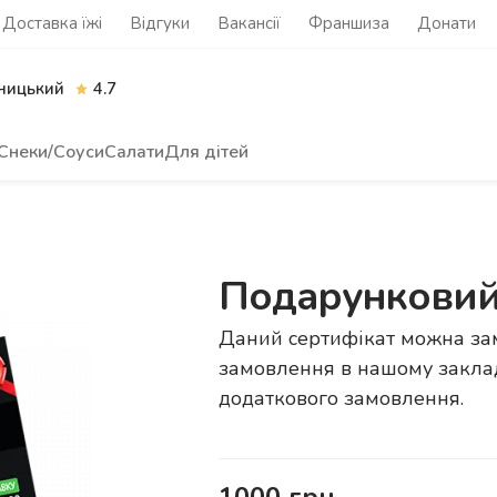
Доставка їжі
Відгуки
Вакансії
Франшиза
Донати
ницький
4.7
Снеки/Соуси
Салати
Для дітей
Подарунковий 
Даний сертифікат можна зам
замовлення в нашому заклад
додаткового замовлення.
1000
грн