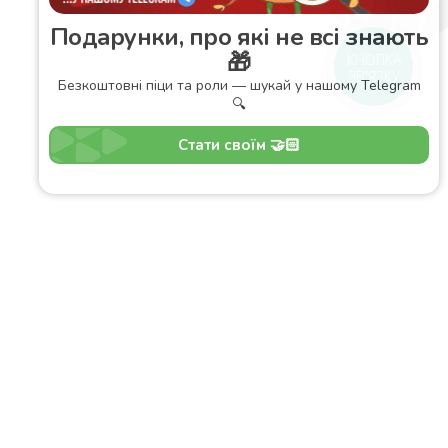
Подарунки, про які не всі знають
🎁
КНОПКА
ЗВ'ЯЗКУ
Безкоштовні піци та роли — шукай у нашому Telegram
🔍
Стати своїм 🤝🏻
оставка
Зони доставки
Завантажити додаток