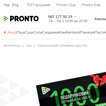
Укр
Eng
ТОП продажів
Pronto Club
Pronto Kids
067 177 00 29
Хмель
Пн - Нд з 10:00 до 22.00
Акції
Піца
Суші
Сети
Сніданки
Комбо
Напої
Паназія
Пасти
PRONTOPIZZA
ПІЦА
ПОДАРУНКОВИЙ СЕРТИФІКАТ (1000 ГРН)