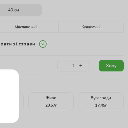
40 см
Мисливський
Кунжутний
рати зі страви
-
+
Хочу
кту:
ілки
Жири
Вуглеводи
.97
г
20.57
г
17.45
г
г