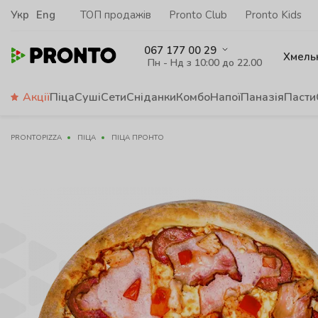
Укр
Eng
ТОП продажів
Pronto Club
Pronto Kids
067 177 00 29
Хмель
Пн - Нд з 10:00 до 22.00
Акції
Піца
Суші
Сети
Сніданки
Комбо
Напої
Паназія
Пасти
PRONTOPIZZA
ПІЦА
ПІЦА ПРОНТО