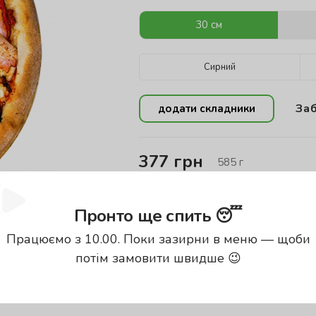
30 см
Сирний
Заб
додати складники
377
грн
585
г
Енергетична цінність проду
Пронто ще спить 😴
Працюємо з 10.00. Поки зазирни в меню — щоби
Калорії
Б
потім замовити швидше 😉
302.88
кКал
11
енергетична цінність вказана за
100