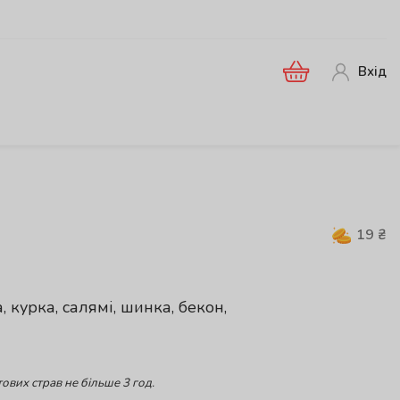
Вхід
19
₴
 курка, салямі, шинка, бекон,
ових страв не більше 3 год.