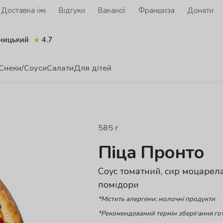
Доставка їжі
Відгуки
Вакансії
Франшиза
Донати
ницький
4.7
Снеки/Соуси
Салати
Для дітей
585
г
Піца Пронто
Соус томатний, сир моцарела,
помідори
*Містить алергени: молочні продукти
*Рекомендований термін зберігання гот