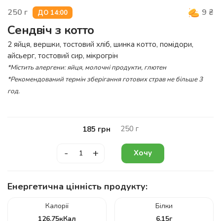
250
г
9
₴
ДО 14:00
Сендвіч з котто
2 яйця, вершки, тостовий хліб, шинка котто, помідори,
айсьерг, тостовий сир, мікрогрін
*Містить алергени: яйця, молочні продукти, глютен
*Рекомендований термін зберігання готових страв не більше 3
год.
250
г
185
грн
-
+
Хочу
Енергетична цінність продукту:
Калорії
Білки
126.75
кКал
6.15
г