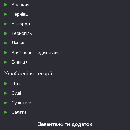
Коломия
Чернівці
Ужгород
Тернопіль
Луцьк
Кам'янець-Подільський
Вінниця
Улюблені категорії
Піца
Суші
Суші-сети
Салати
Завантажити додаток