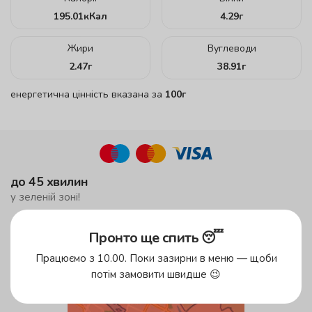
195.01
кКал
4.29
г
Жири
Вуглеводи
2.47
г
38.91
г
енергетична цінність вказана за
100г
до 45 хвилин
у зеленій зоні!
до 59 хвилин
Пронто ще спить 😴
у жовтій зоні
безкоштовна доставка
Працюємо з 10.00. Поки зазирни в меню — щоби
від 500 грн
потім замовити швидше 😉