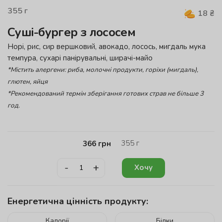
355
г
18
₴
Суші-бургер з лососем
Норі, рис, сир вершковий, авокадо, лосось, мигдаль мука
темпура, сухарі панірувальні, ширачі-майо
*Містить алергени: риба, молочні продукти, горіхи (мигдаль),
глютен, яйця
*Рекомендований термін зберігання готових страв не більше 3
год.
355
г
366
грн
-
+
Хочу
Енергетична цінність продукту:
Калорії
Білки