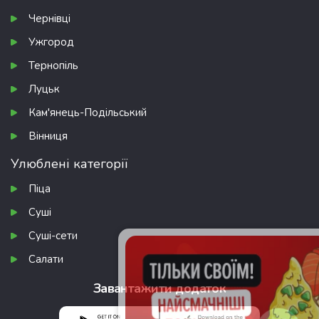
Чернівці
Ужгород
Тернопіль
Луцьк
Кам'янець-Подільський
Вінниця
Улюблені категорії
Піца
Суші
Суші-сети
Салати
Завантажити додаток