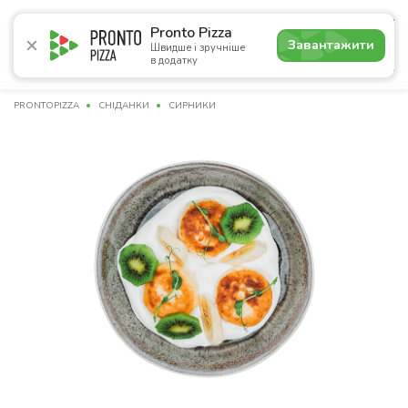
4.7
Pronto Pizza
Завантажити
Швидше і зручніше
в додатку
Акції
Піца
Суші
Сети
Сніданки
Комбо
Нап
PRONTOPIZZA
СНІДАНКИ
СИРНИКИ