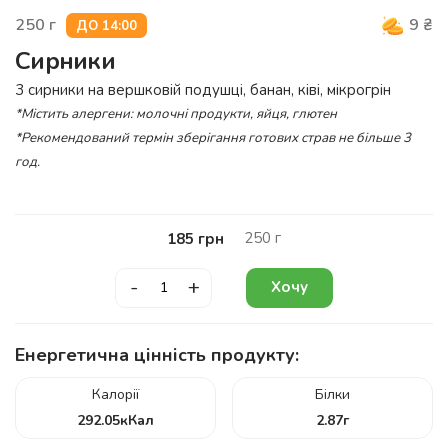
250
г
9
₴
ДО 14:00
Сирники
3 сирники на вершковій подушці, банан, ківі, мікрогрін
*Містить алергени: молочні продукти, яйця, глютен
*Рекомендований термін зберігання готових страв не більше 3
год.
250
г
185
грн
-
+
Хочу
Енергетична цінність продукту:
Калорії
Білки
292.05
кКал
2.87
г