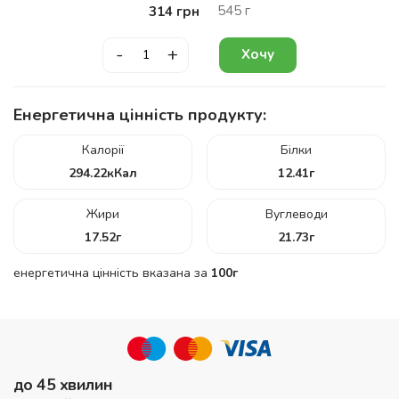
545
г
314
грн
-
+
Хочу
Енергетична цінність продукту:
Калорії
Білки
294.22
кКал
12.41
г
Жири
Вуглеводи
17.52
г
21.73
г
енергетична цінність вказана за
100г
до 45 хвилин