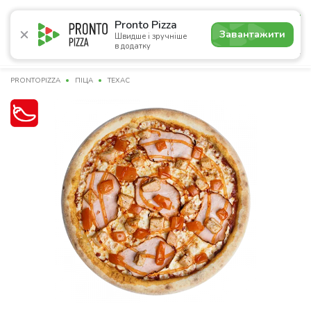
4.7
Pronto Pizza
Завантажити
Швидше і зручніше
в додатку
Акції
Піца
Суші
Сети
Сніданки
Комбо
Нап
PRONTOPIZZA
ПІЦА
ТЕХАС