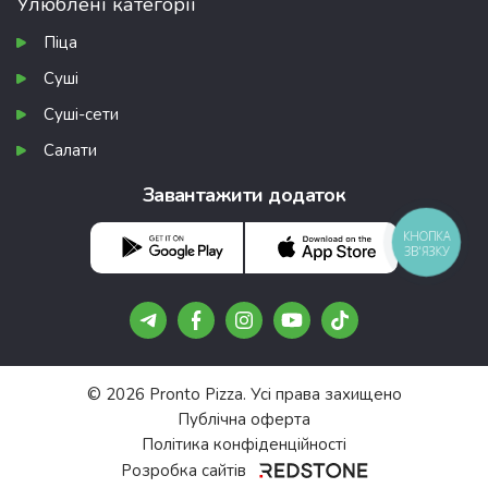
Улюблені категорії
Піца
Суші
Суші-сети
Салати
Завантажити додаток
КНОПКА
ЗВ'ЯЗКУ
Подарунки, про які не
Безкоштовні піци та роли 
Telegram 
© 2026 Pronto Pizza. Усі права захищено
Публічна оферта
Стати своїм 
Політика конфіденційності
Розробка сайтів