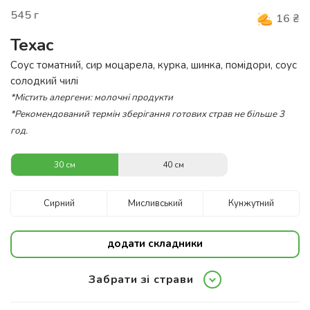
545
г
16
₴
Техас
Соус томатний, сир моцарела, курка, шинка, помідори, соус
солодкий чилі
*Містить алергени: молочні продукти
*Рекомендований термін зберігання готових страв не більше 3
год.
30 см
40 см
Сирний
Мисливський
Кунжутний
додати складники
Забрати зі страви