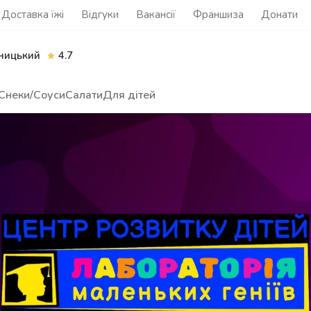
Доставка їжі
Відгуки
Вакансії
Франшиза
Донати
ницький
4.7
Снеки/Соуси
Салати
Для дітей