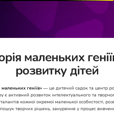
рія маленьких генії
розвитку дітей
 маленьких геніїв»
— це дитячий садок та центр роз
у є активний розвиток інтелектуального та творчог
 талантів кожної окремої маленької особистості, ро
, пошук творчих рішень, занурення у процес вивчен