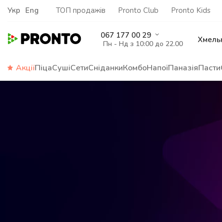
Укр
Eng
ТОП продажів
Pronto Club
Pronto Kids
067 177 00 29
Хмель
Пн - Нд з 10:00 до 22.00
Акції
Піца
Суші
Сети
Сніданки
Комбо
Напої
Паназія
Пасти